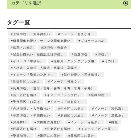
タグ一覧
上場御祝い・周年御祝い
イメージ「おまかせ」
個展開催御祝い・サイン会開催御祝い
プロポーズの花
供花・お悔み
講演会・発表会
記念日御祝い・結婚記念日御祝い
当選御祝
御祝い
イメージ「華やか」
撮影用・クランクアップ用
母の日
入社式・入学式・入園式・卒業式・卒園式
イメージ「季節の花材で」
就任御祝い・昇進御祝い
世田谷区にお届け
イメージ「可愛く」
長寿御祝い（還暦・古希・喜寿・傘寿・米寿・卒寿）
品川区にお届け
イメージ「シックに」
退職御祝い
千代田区にお届け
イメージ「格好良く」
合格御祝い・入学御祝い
中央区にお届け
イメージ「淡色系」
卒業御祝い・卒園御祝い
新宿区にお届け
イメージ「濃色系」
お見舞い
大田区にお届け
イメージ「赤色系」
御礼
目黒区にお届け
江東区にお届け
イメージ「ピンク系」
受賞御祝い
港区にお届け
豊島区にお届け