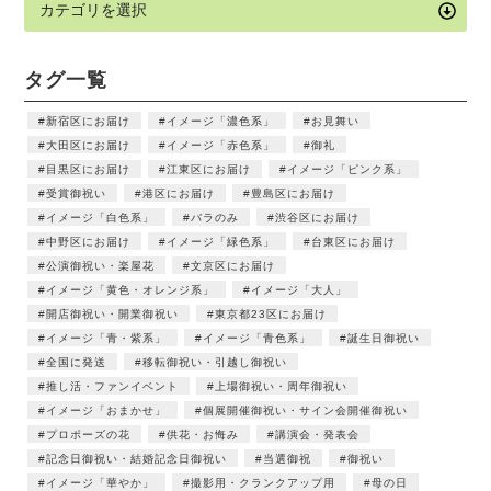
タグ一覧
新宿区にお届け
イメージ「濃色系」
お見舞い
大田区にお届け
イメージ「赤色系」
御礼
目黒区にお届け
江東区にお届け
イメージ「ピンク系」
受賞御祝い
港区にお届け
豊島区にお届け
イメージ「白色系」
バラのみ
渋谷区にお届け
中野区にお届け
イメージ「緑色系」
台東区にお届け
公演御祝い・楽屋花
文京区にお届け
イメージ「黄色・オレンジ系」
イメージ「大人」
開店御祝い・開業御祝い
東京都23区にお届け
イメージ「青・紫系」
イメージ「青色系」
誕生日御祝い
全国に発送
移転御祝い・引越し御祝い
推し活・ファンイベント
上場御祝い・周年御祝い
イメージ「おまかせ」
個展開催御祝い・サイン会開催御祝い
プロポーズの花
供花・お悔み
講演会・発表会
記念日御祝い・結婚記念日御祝い
当選御祝
御祝い
イメージ「華やか」
撮影用・クランクアップ用
母の日