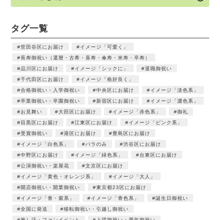
タグ一覧
世田谷区にお届け
イメージ「可愛く」
長寿御祝い（還暦・古希・喜寿・傘寿・米寿・卒寿）
品川区にお届け
イメージ「シックに」
退職御祝い
千代田区にお届け
イメージ「格好良く」
合格御祝い・入学御祝い
中央区にお届け
イメージ「淡色系」
卒業御祝い・卒園御祝い
新宿区にお届け
イメージ「濃色系」
お見舞い
大田区にお届け
イメージ「赤色系」
御礼
目黒区にお届け
江東区にお届け
イメージ「ピンク系」
受賞御祝い
港区にお届け
豊島区にお届け
イメージ「白色系」
バラのみ
渋谷区にお届け
中野区にお届け
イメージ「緑色系」
台東区にお届け
公演御祝い・楽屋花
文京区にお届け
イメージ「黄色・オレンジ系」
イメージ「大人」
開店御祝い・開業御祝い
東京都23区にお届け
イメージ「青・紫系」
イメージ「青色系」
誕生日御祝い
全国に発送
移転御祝い・引越し御祝い
推し活・ファンイベント
上場御祝い・周年御祝い