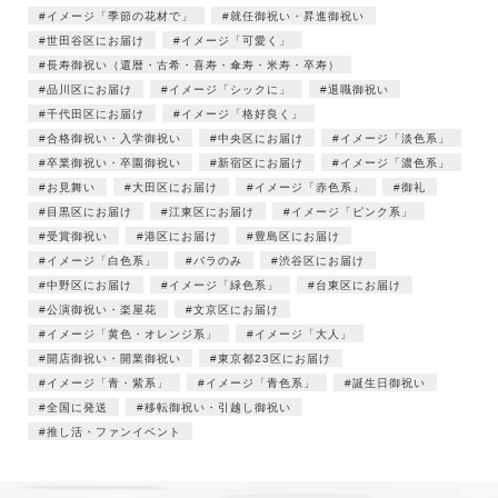
イメージ「季節の花材で」
就任御祝い・昇進御祝い
世田谷区にお届け
イメージ「可愛く」
長寿御祝い（還暦・古希・喜寿・傘寿・米寿・卒寿）
品川区にお届け
イメージ「シックに」
退職御祝い
千代田区にお届け
イメージ「格好良く」
合格御祝い・入学御祝い
中央区にお届け
イメージ「淡色系」
卒業御祝い・卒園御祝い
新宿区にお届け
イメージ「濃色系」
お見舞い
大田区にお届け
イメージ「赤色系」
御礼
目黒区にお届け
江東区にお届け
イメージ「ピンク系」
受賞御祝い
港区にお届け
豊島区にお届け
イメージ「白色系」
バラのみ
渋谷区にお届け
中野区にお届け
イメージ「緑色系」
台東区にお届け
公演御祝い・楽屋花
文京区にお届け
イメージ「黄色・オレンジ系」
イメージ「大人」
開店御祝い・開業御祝い
東京都23区にお届け
イメージ「青・紫系」
イメージ「青色系」
誕生日御祝い
全国に発送
移転御祝い・引越し御祝い
推し活・ファンイベント