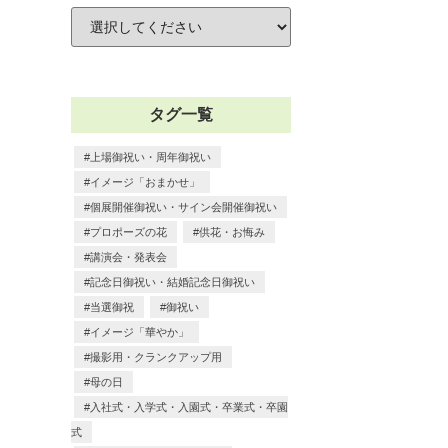
タグ一覧
上場御祝い・周年御祝い
イメージ「おまかせ」
個展開催御祝い・サイン会開催御祝い
プロポーズの花
供花・お悔み
講演会・発表会
記念日御祝い・結婚記念日御祝い
当選御祝
御祝い
イメージ「華やか」
撮影用・クランクアップ用
母の日
入社式・入学式・入園式・卒業式・卒園
式