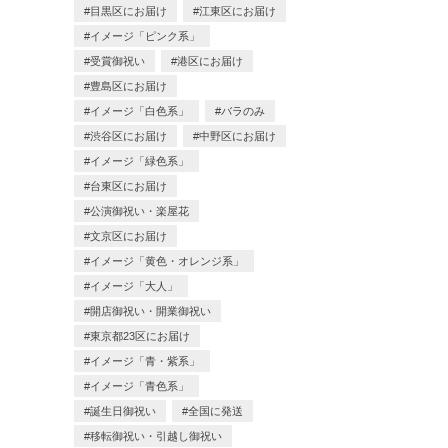
目黒区にお届け
江東区にお届け
イメージ「ピンク系」
受賞御祝い
港区にお届け
豊島区にお届け
イメージ「白色系」
バラのみ
渋谷区にお届け
中野区にお届け
イメージ「緑色系」
台東区にお届け
公演御祝い・楽屋花
文京区にお届け
イメージ「黄色・オレンジ系」
イメージ「大人」
開店御祝い・開業御祝い
東京都23区にお届け
イメージ「青・紫系」
イメージ「青色系」
誕生日御祝い
全国に発送
移転御祝い・引越し御祝い