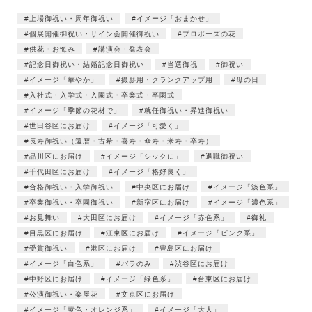
上場御祝い・周年御祝い
イメージ「おまかせ」
個展開催御祝い・サイン会開催御祝い
プロポーズの花
供花・お悔み
講演会・発表会
記念日御祝い・結婚記念日御祝い
当選御祝
御祝い
イメージ「華やか」
撮影用・クランクアップ用
母の日
入社式・入学式・入園式・卒業式・卒園式
イメージ「季節の花材で」
就任御祝い・昇進御祝い
世田谷区にお届け
イメージ「可愛く」
長寿御祝い（還暦・古希・喜寿・傘寿・米寿・卒寿）
品川区にお届け
イメージ「シックに」
退職御祝い
千代田区にお届け
イメージ「格好良く」
合格御祝い・入学御祝い
中央区にお届け
イメージ「淡色系」
卒業御祝い・卒園御祝い
新宿区にお届け
イメージ「濃色系」
お見舞い
大田区にお届け
イメージ「赤色系」
御礼
目黒区にお届け
江東区にお届け
イメージ「ピンク系」
受賞御祝い
港区にお届け
豊島区にお届け
イメージ「白色系」
バラのみ
渋谷区にお届け
中野区にお届け
イメージ「緑色系」
台東区にお届け
公演御祝い・楽屋花
文京区にお届け
イメージ「黄色・オレンジ系」
イメージ「大人」