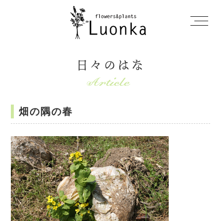
日々のはな
畑の隅の春