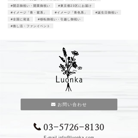
開店御祝い・開業御祝い
東京都23区にお届け
イメージ「青・紫系」
イメージ「青色系」
誕生日御祝い
全国に発送
移転御祝い・引越し御祝い
推し活・ファンイベント
お問い合わせ
03-5726-8130
E-mail
info@luonka.com