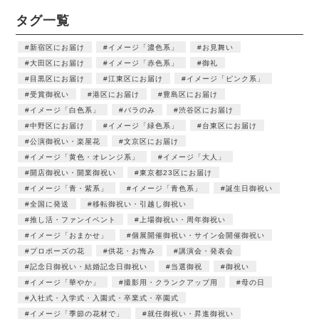
タグ一覧
新宿区にお届け
イメージ「濃色系」
お見舞い
大田区にお届け
イメージ「赤色系」
御礼
目黒区にお届け
江東区にお届け
イメージ「ピンク系」
受賞御祝い
港区にお届け
豊島区にお届け
イメージ「白色系」
バラのみ
渋谷区にお届け
中野区にお届け
イメージ「緑色系」
台東区にお届け
公演御祝い・楽屋花
文京区にお届け
イメージ「黄色・オレンジ系」
イメージ「大人」
開店御祝い・開業御祝い
東京都23区にお届け
イメージ「青・紫系」
イメージ「青色系」
誕生日御祝い
全国に発送
移転御祝い・引越し御祝い
推し活・ファンイベント
上場御祝い・周年御祝い
イメージ「おまかせ」
個展開催御祝い・サイン会開催御祝い
プロポーズの花
供花・お悔み
講演会・発表会
記念日御祝い・結婚記念日御祝い
当選御祝
御祝い
イメージ「華やか」
撮影用・クランクアップ用
母の日
入社式・入学式・入園式・卒業式・卒園式
イメージ「季節の花材で」
就任御祝い・昇進御祝い