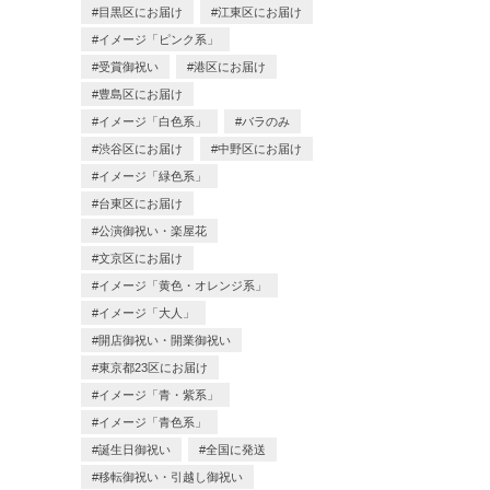
目黒区にお届け
江東区にお届け
イメージ「ピンク系」
受賞御祝い
港区にお届け
豊島区にお届け
イメージ「白色系」
バラのみ
渋谷区にお届け
中野区にお届け
イメージ「緑色系」
台東区にお届け
公演御祝い・楽屋花
文京区にお届け
イメージ「黄色・オレンジ系」
イメージ「大人」
開店御祝い・開業御祝い
東京都23区にお届け
イメージ「青・紫系」
イメージ「青色系」
誕生日御祝い
全国に発送
移転御祝い・引越し御祝い