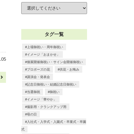
タグ一覧
上場御祝い・周年御祝い
イメージ「おまかせ」
.05
個展開催御祝い・サイン会開催御祝い
プロポーズの花
供花・お悔み
へ
講演会・発表会
記念日御祝い・結婚記念日御祝い
当選御祝
御祝い
イメージ「華やか」
撮影用・クランクアップ用
母の日
入社式・入学式・入園式・卒業式・卒園
式