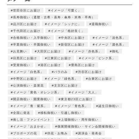
世田谷区にお届け
イメージ「可愛く」
長寿御祝い（還暦・古希・喜寿・傘寿・米寿・卒寿）
品川区にお届け
イメージ「シックに」
退職御祝い
千代田区にお届け
イメージ「格好良く」
合格御祝い・入学御祝い
中央区にお届け
イメージ「淡色系」
卒業御祝い・卒園御祝い
新宿区にお届け
イメージ「濃色系」
お見舞い
大田区にお届け
イメージ「赤色系」
御礼
目黒区にお届け
江東区にお届け
イメージ「ピンク系」
受賞御祝い
港区にお届け
豊島区にお届け
イメージ「白色系」
バラのみ
渋谷区にお届け
中野区にお届け
イメージ「緑色系」
台東区にお届け
公演御祝い・楽屋花
文京区にお届け
イメージ「黄色・オレンジ系」
イメージ「大人」
開店御祝い・開業御祝い
東京都23区にお届け
イメージ「青・紫系」
イメージ「青色系」
誕生日御祝い
全国に発送
移転御祝い・引越し御祝い
推し活・ファンイベント
上場御祝い・周年御祝い
イメージ「おまかせ」
個展開催御祝い・サイン会開催御祝い
プロポーズの花
供花・お悔み
講演会・発表会