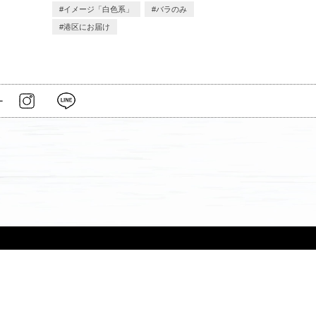
イメージ「白色系」
バラのみ
港区にお届け
ー