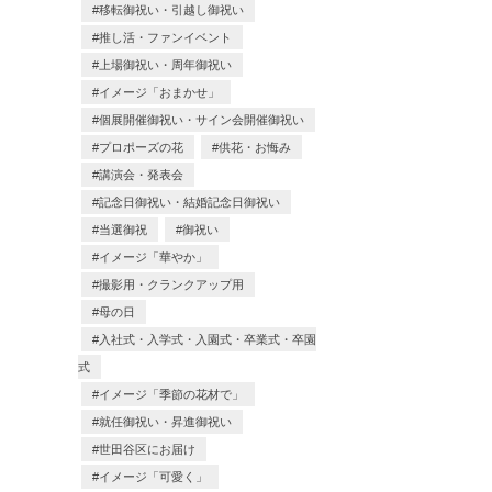
移転御祝い・引越し御祝い
推し活・ファンイベント
上場御祝い・周年御祝い
イメージ「おまかせ」
個展開催御祝い・サイン会開催御祝い
プロポーズの花
供花・お悔み
講演会・発表会
記念日御祝い・結婚記念日御祝い
当選御祝
御祝い
イメージ「華やか」
撮影用・クランクアップ用
母の日
入社式・入学式・入園式・卒業式・卒園
式
イメージ「季節の花材で」
就任御祝い・昇進御祝い
世田谷区にお届け
イメージ「可愛く」