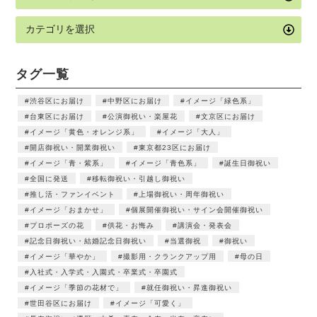
タグ一覧
渋谷区にお届け
中野区にお届け
イメージ「緑色系」
台東区にお届け
公演御祝い・楽屋花
文京区にお届け
イメージ「黄色・オレンジ系」
イメージ「大人」
開店御祝い・開業御祝い
東京都23区にお届け
イメージ「青・紫系」
イメージ「青色系」
誕生日御祝い
全国に発送
移転御祝い・引越し御祝い
推し活・ファンイベント
上場御祝い・周年御祝い
イメージ「おまかせ」
個展開催御祝い・サイン会開催御祝い
プロポーズの花
供花・お悔み
講演会・発表会
記念日御祝い・結婚記念日御祝い
当選御祝
御祝い
イメージ「華やか」
撮影用・クランクアップ用
母の日
入社式・入学式・入園式・卒業式・卒園式
イメージ「季節の花材で」
就任御祝い・昇進御祝い
世田谷区にお届け
イメージ「可愛く」