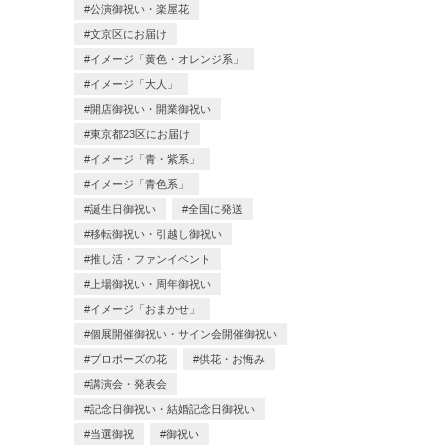
公演御祝い・楽屋花
文京区にお届け
イメージ「黄色・オレンジ系」
イメージ「大人」
開店御祝い・開業御祝い
東京都23区にお届け
イメージ「青・紫系」
イメージ「青色系」
誕生日御祝い
全国に発送
移転御祝い・引越し御祝い
推し活・ファンイベント
上場御祝い・周年御祝い
イメージ「おまかせ」
個展開催御祝い・サイン会開催御祝い
プロポーズの花
供花・お悔み
講演会・発表会
記念日御祝い・結婚記念日御祝い
当選御祝
御祝い