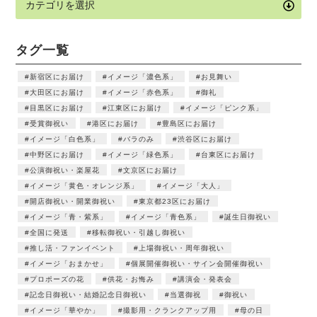
タグ一覧
新宿区にお届け
イメージ「濃色系」
お見舞い
大田区にお届け
イメージ「赤色系」
御礼
目黒区にお届け
江東区にお届け
イメージ「ピンク系」
受賞御祝い
港区にお届け
豊島区にお届け
イメージ「白色系」
バラのみ
渋谷区にお届け
中野区にお届け
イメージ「緑色系」
台東区にお届け
公演御祝い・楽屋花
文京区にお届け
イメージ「黄色・オレンジ系」
イメージ「大人」
開店御祝い・開業御祝い
東京都23区にお届け
イメージ「青・紫系」
イメージ「青色系」
誕生日御祝い
全国に発送
移転御祝い・引越し御祝い
推し活・ファンイベント
上場御祝い・周年御祝い
イメージ「おまかせ」
個展開催御祝い・サイン会開催御祝い
プロポーズの花
供花・お悔み
講演会・発表会
記念日御祝い・結婚記念日御祝い
当選御祝
御祝い
イメージ「華やか」
撮影用・クランクアップ用
母の日