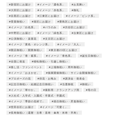
新宿区にお届け
イメージ「濃色系」
お見舞い
大田区にお届け
イメージ「赤色系」
御礼
目黒区にお届け
江東区にお届け
イメージ「ピンク系」
受賞御祝い
港区にお届け
豊島区にお届け
イメージ「白色系」
バラのみ
渋谷区にお届け
中野区にお届け
イメージ「緑色系」
台東区にお届け
公演御祝い・楽屋花
文京区にお届け
イメージ「黄色・オレンジ系」
イメージ「大人」
開店御祝い・開業御祝い
東京都23区にお届け
イメージ「青・紫系」
イメージ「青色系」
誕生日御祝い
全国に発送
移転御祝い・引越し御祝い
推し活・ファンイベント
上場御祝い・周年御祝い
イメージ「おまかせ」
個展開催御祝い・サイン会開催御祝い
プロポーズの花
供花・お悔み
講演会・発表会
記念日御祝い・結婚記念日御祝い
当選御祝
御祝い
イメージ「華やか」
撮影用・クランクアップ用
母の日
入社式・入学式・入園式・卒業式・卒園式
イメージ「季節の花材で」
就任御祝い・昇進御祝い
世田谷区にお届け
イメージ「可愛く」
長寿御祝い（還暦・古希・喜寿・傘寿・米寿・卒寿）