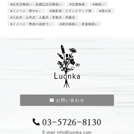
記念日御祝い・結婚記念日御祝い
当選御祝
御祝い
イメージ「華やか」
撮影用・クランクアップ用
母の日
入社式・入学式・入園式・卒業式・卒園式
イメージ「季節の花材で」
就任御祝い・昇進御祝い
お問い合わせ
03-5726-8130
E-mail
info@luonka.com