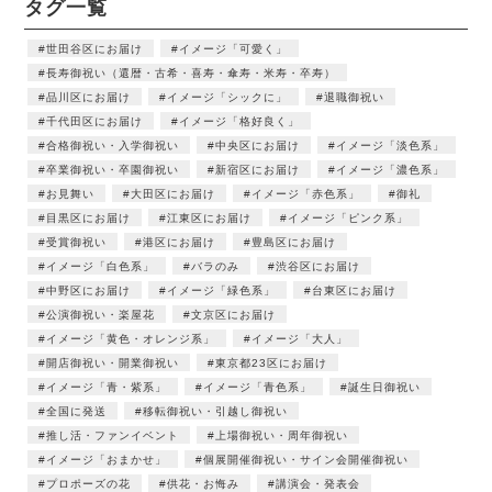
タグ一覧
世田谷区にお届け
イメージ「可愛く」
長寿御祝い（還暦・古希・喜寿・傘寿・米寿・卒寿）
品川区にお届け
イメージ「シックに」
退職御祝い
千代田区にお届け
イメージ「格好良く」
合格御祝い・入学御祝い
中央区にお届け
イメージ「淡色系」
卒業御祝い・卒園御祝い
新宿区にお届け
イメージ「濃色系」
お見舞い
大田区にお届け
イメージ「赤色系」
御礼
目黒区にお届け
江東区にお届け
イメージ「ピンク系」
受賞御祝い
港区にお届け
豊島区にお届け
イメージ「白色系」
バラのみ
渋谷区にお届け
中野区にお届け
イメージ「緑色系」
台東区にお届け
公演御祝い・楽屋花
文京区にお届け
イメージ「黄色・オレンジ系」
イメージ「大人」
開店御祝い・開業御祝い
東京都23区にお届け
イメージ「青・紫系」
イメージ「青色系」
誕生日御祝い
全国に発送
移転御祝い・引越し御祝い
推し活・ファンイベント
上場御祝い・周年御祝い
イメージ「おまかせ」
個展開催御祝い・サイン会開催御祝い
プロポーズの花
供花・お悔み
講演会・発表会