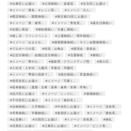
台東区にお届け
公演御祝い・楽屋花
文京区にお届け
イメージ「黄色・オレンジ系」
イメージ「大人」
開店御祝い・開業御祝い
東京都23区にお届け
イメージ「青・紫系」
イメージ「青色系」
誕生日御祝い
全国に発送
移転御祝い・引越し御祝い
推し活・ファンイベント
上場御祝い・周年御祝い
イメージ「おまかせ」
個展開催御祝い・サイン会開催御祝い
プロポーズの花
供花・お悔み
講演会・発表会
記念日御祝い・結婚記念日御祝い
当選御祝
御祝い
イメージ「華やか」
撮影用・クランクアップ用
母の日
入社式・入学式・入園式・卒業式・卒園式
イメージ「季節の花材で」
就任御祝い・昇進御祝い
世田谷区にお届け
イメージ「可愛く」
長寿御祝い（還暦・古希・喜寿・傘寿・米寿・卒寿）
品川区にお届け
イメージ「シックに」
退職御祝い
千代田区にお届け
イメージ「格好良く」
合格御祝い・入学御祝い
中央区にお届け
イメージ「淡色系」
卒業御祝い・卒園御祝い
新宿区にお届け
イメージ「濃色系」
お見舞い
大田区にお届け
イメージ「赤色系」
御礼
目黒区にお届け
江東区にお届け
イメージ「ピンク系」