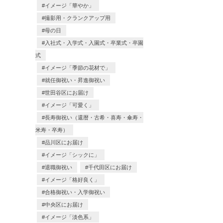
イメージ「華やか」
撮影用・クランクアップ用
母の日
入社式・入学式・入園式・卒業式・卒園
式
イメージ「季節の花材で」
就任御祝い・昇進御祝い
世田谷区にお届け
イメージ「可愛く」
長寿御祝い（還暦・古希・喜寿・傘寿・
米寿・卒寿）
品川区にお届け
イメージ「シックに」
退職御祝い
千代田区にお届け
イメージ「格好良く」
合格御祝い・入学御祝い
中央区にお届け
イメージ「淡色系」