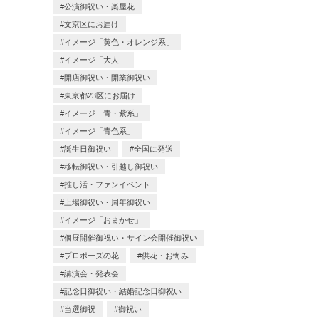
公演御祝い・楽屋花
文京区にお届け
イメージ「黄色・オレンジ系」
イメージ「大人」
開店御祝い・開業御祝い
東京都23区にお届け
イメージ「青・紫系」
イメージ「青色系」
誕生日御祝い
全国に発送
移転御祝い・引越し御祝い
推し活・ファンイベント
上場御祝い・周年御祝い
イメージ「おまかせ」
個展開催御祝い・サイン会開催御祝い
プロポーズの花
供花・お悔み
講演会・発表会
記念日御祝い・結婚記念日御祝い
当選御祝
御祝い