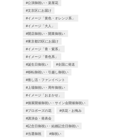
公演御祝い・楽屋花
文京区にお届け
イメージ「黄色・オレンジ系」
イメージ「大人」
開店御祝い・開業御祝い
東京都23区にお届け
イメージ「青・紫系」
イメージ「青色系」
誕生日御祝い
全国に発送
移転御祝い・引越し御祝い
推し活・ファンイベント
上場御祝い・周年御祝い
イメージ「おまかせ」
個展開催御祝い・サイン会開催御祝い
プロポーズの花
供花・お悔み
講演会・発表会
記念日御祝い・結婚記念日御祝い
当選御祝
御祝い