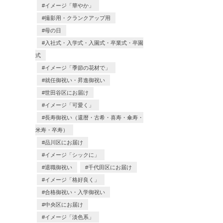
イメージ「華やか」
撮影用・クランクアップ用
母の日
入社式・入学式・入園式・卒業式・卒園
式
イメージ「季節の花材で」
就任御祝い・昇進御祝い
世田谷区にお届け
イメージ「可愛く」
長寿御祝い（還暦・古希・喜寿・傘寿・
米寿・卒寿）
品川区にお届け
イメージ「シックに」
退職御祝い
千代田区にお届け
イメージ「格好良く」
合格御祝い・入学御祝い
中央区にお届け
イメージ「淡色系」