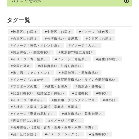
タグ一覧
渋谷区にお届け
中野区にお届け
イメージ「緑色系」
台東区にお届け
公演御祝い・楽屋花
文京区にお届け
イメージ「黄色・オレンジ系」
イメージ「大人」
開店御祝い・開業御祝い
東京都23区にお届け
イメージ「青・紫系」
イメージ「青色系」
誕生日御祝い
全国に発送
移転御祝い・引越し御祝い
推し活・ファンイベント
上場御祝い・周年御祝い
イメージ「おまかせ」
個展開催御祝い・サイン会開催御祝い
プロポーズの花
供花・お悔み
講演会・発表会
記念日御祝い・結婚記念日御祝い
当選御祝
御祝い
イメージ「華やか」
撮影用・クランクアップ用
母の日
入社式・入学式・入園式・卒業式・卒園式
イメージ「季節の花材で」
就任御祝い・昇進御祝い
世田谷区にお届け
イメージ「可愛く」
長寿御祝い（還暦・古希・喜寿・傘寿・米寿・卒寿）
品川区にお届け
イメージ「シックに」
退職御祝い