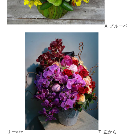
A ブルーベ
リーetc
T 左から