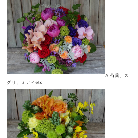
A 芍薬、ス
グリ、ミディetc