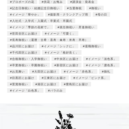
プロポーズの花
供花・お悔み
講演会・発表会
記念日御祝い・結婚記念日御祝い
当選御祝
御祝い
イメージ「華やか」
撮影用・クランクアップ用
母の日
入社式・入学式・入園式・卒業式・卒園式
イメージ「季節の花材で」
就任御祝い・昇進御祝い
世田谷区にお届け
イメージ「可愛く」
長寿御祝い（還暦・古希・喜寿・傘寿・米寿・卒寿）
品川区にお届け
イメージ「シックに」
退職御祝い
千代田区にお届け
イメージ「格好良く」
合格御祝い・入学御祝い
中央区にお届け
イメージ「淡色系」
卒業御祝い・卒園御祝い
新宿区にお届け
イメージ「濃色系」
お見舞い
大田区にお届け
イメージ「赤色系」
御礼
目黒区にお届け
江東区にお届け
イメージ「ピンク系」
受賞御祝い
港区にお届け
豊島区にお届け
イメージ「白色系」
バラのみ