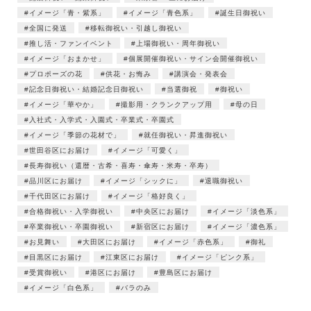
イメージ「青・紫系」
イメージ「青色系」
誕生日御祝い
全国に発送
移転御祝い・引越し御祝い
推し活・ファンイベント
上場御祝い・周年御祝い
イメージ「おまかせ」
個展開催御祝い・サイン会開催御祝い
プロポーズの花
供花・お悔み
講演会・発表会
記念日御祝い・結婚記念日御祝い
当選御祝
御祝い
イメージ「華やか」
撮影用・クランクアップ用
母の日
入社式・入学式・入園式・卒業式・卒園式
イメージ「季節の花材で」
就任御祝い・昇進御祝い
世田谷区にお届け
イメージ「可愛く」
長寿御祝い（還暦・古希・喜寿・傘寿・米寿・卒寿）
品川区にお届け
イメージ「シックに」
退職御祝い
千代田区にお届け
イメージ「格好良く」
合格御祝い・入学御祝い
中央区にお届け
イメージ「淡色系」
卒業御祝い・卒園御祝い
新宿区にお届け
イメージ「濃色系」
お見舞い
大田区にお届け
イメージ「赤色系」
御礼
目黒区にお届け
江東区にお届け
イメージ「ピンク系」
受賞御祝い
港区にお届け
豊島区にお届け
イメージ「白色系」
バラのみ