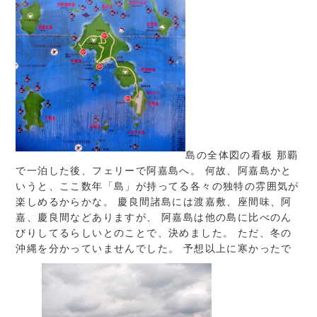
島の全体図の看板 那覇
で一泊した後、フェリーで阿嘉島へ。 何故、阿嘉島かと
いうと、ここ数年「島」が持ってる各々の独特の雰囲気が
楽しめるからかな。 慶良間諸島には渡嘉敷、座間味、阿
嘉、慶良間などありますが、 阿嘉島は他の島に比べのん
びりしてるらしいとのことで、決めました。 ただ、冬の
沖縄を分かっていませんでした。 予想以上に寒かったで