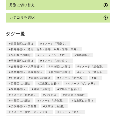
タグ一覧
世田谷区にお届け
イメージ「可愛く」
長寿御祝い（還暦・古希・喜寿・傘寿・米寿・卒寿）
品川区にお届け
イメージ「シックに」
退職御祝い
千代田区にお届け
イメージ「格好良く」
合格御祝い・入学御祝い
中央区にお届け
イメージ「淡色系」
卒業御祝い・卒園御祝い
新宿区にお届け
イメージ「濃色系」
お見舞い
大田区にお届け
イメージ「赤色系」
御礼
目黒区にお届け
江東区にお届け
イメージ「ピンク系」
受賞御祝い
港区にお届け
豊島区にお届け
イメージ「白色系」
バラのみ
渋谷区にお届け
中野区にお届け
イメージ「緑色系」
台東区にお届け
公演御祝い・楽屋花
文京区にお届け
イメージ「黄色・オレンジ系」
イメージ「大人」