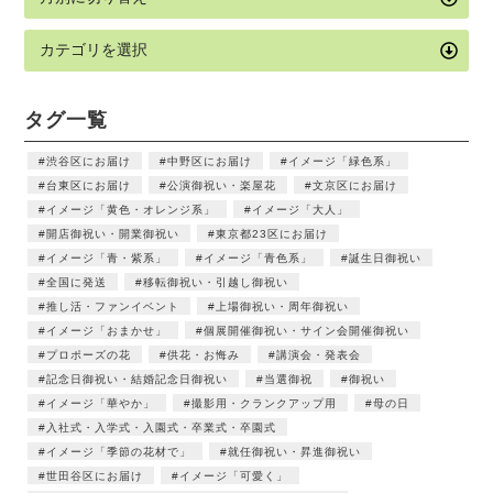
タグ一覧
渋谷区にお届け
中野区にお届け
イメージ「緑色系」
台東区にお届け
公演御祝い・楽屋花
文京区にお届け
イメージ「黄色・オレンジ系」
イメージ「大人」
開店御祝い・開業御祝い
東京都23区にお届け
イメージ「青・紫系」
イメージ「青色系」
誕生日御祝い
全国に発送
移転御祝い・引越し御祝い
推し活・ファンイベント
上場御祝い・周年御祝い
イメージ「おまかせ」
個展開催御祝い・サイン会開催御祝い
プロポーズの花
供花・お悔み
講演会・発表会
記念日御祝い・結婚記念日御祝い
当選御祝
御祝い
イメージ「華やか」
撮影用・クランクアップ用
母の日
入社式・入学式・入園式・卒業式・卒園式
イメージ「季節の花材で」
就任御祝い・昇進御祝い
世田谷区にお届け
イメージ「可愛く」