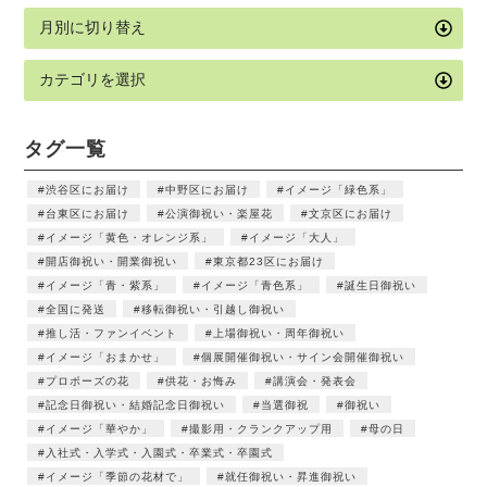
タグ一覧
渋谷区にお届け
中野区にお届け
イメージ「緑色系」
台東区にお届け
公演御祝い・楽屋花
文京区にお届け
イメージ「黄色・オレンジ系」
イメージ「大人」
開店御祝い・開業御祝い
東京都23区にお届け
イメージ「青・紫系」
イメージ「青色系」
誕生日御祝い
全国に発送
移転御祝い・引越し御祝い
推し活・ファンイベント
上場御祝い・周年御祝い
イメージ「おまかせ」
個展開催御祝い・サイン会開催御祝い
プロポーズの花
供花・お悔み
講演会・発表会
記念日御祝い・結婚記念日御祝い
当選御祝
御祝い
イメージ「華やか」
撮影用・クランクアップ用
母の日
入社式・入学式・入園式・卒業式・卒園式
イメージ「季節の花材で」
就任御祝い・昇進御祝い