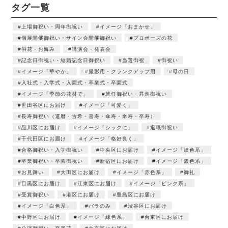
タグ一覧
上場御祝い・周年御祝い
イメージ「おまかせ」
個展開催御祝い・サイン会開催御祝い
プロポーズの花
供花・お悔み
講演会・発表会
記念日御祝い・結婚記念日御祝い
当選御祝
御祝い
イメージ「華やか」
撮影用・クランクアップ用
母の日
入社式・入学式・入園式・卒業式・卒園式
イメージ「季節の花材で」
就任御祝い・昇進御祝い
世田谷区にお届け
イメージ「可愛く」
長寿御祝い（還暦・古希・喜寿・傘寿・米寿・卒寿）
品川区にお届け
イメージ「シックに」
退職御祝い
千代田区にお届け
イメージ「格好良く」
合格御祝い・入学御祝い
中央区にお届け
イメージ「淡色系」
卒業御祝い・卒園御祝い
新宿区にお届け
イメージ「濃色系」
お見舞い
大田区にお届け
イメージ「赤色系」
御礼
目黒区にお届け
江東区にお届け
イメージ「ピンク系」
受賞御祝い
港区にお届け
豊島区にお届け
イメージ「白色系」
バラのみ
渋谷区にお届け
中野区にお届け
イメージ「緑色系」
台東区にお届け