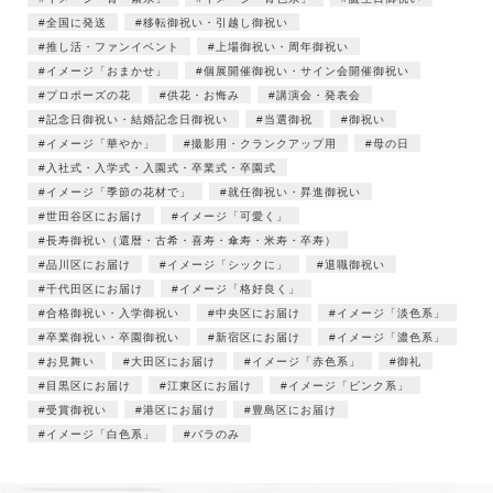
全国に発送
移転御祝い・引越し御祝い
推し活・ファンイベント
上場御祝い・周年御祝い
イメージ「おまかせ」
個展開催御祝い・サイン会開催御祝い
プロポーズの花
供花・お悔み
講演会・発表会
記念日御祝い・結婚記念日御祝い
当選御祝
御祝い
イメージ「華やか」
撮影用・クランクアップ用
母の日
入社式・入学式・入園式・卒業式・卒園式
イメージ「季節の花材で」
就任御祝い・昇進御祝い
世田谷区にお届け
イメージ「可愛く」
長寿御祝い（還暦・古希・喜寿・傘寿・米寿・卒寿）
品川区にお届け
イメージ「シックに」
退職御祝い
千代田区にお届け
イメージ「格好良く」
合格御祝い・入学御祝い
中央区にお届け
イメージ「淡色系」
卒業御祝い・卒園御祝い
新宿区にお届け
イメージ「濃色系」
お見舞い
大田区にお届け
イメージ「赤色系」
御礼
目黒区にお届け
江東区にお届け
イメージ「ピンク系」
受賞御祝い
港区にお届け
豊島区にお届け
イメージ「白色系」
バラのみ