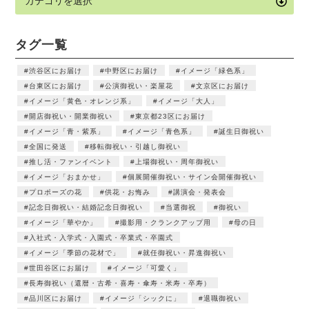
タグ一覧
渋谷区にお届け
中野区にお届け
イメージ「緑色系」
台東区にお届け
公演御祝い・楽屋花
文京区にお届け
イメージ「黄色・オレンジ系」
イメージ「大人」
開店御祝い・開業御祝い
東京都23区にお届け
イメージ「青・紫系」
イメージ「青色系」
誕生日御祝い
全国に発送
移転御祝い・引越し御祝い
推し活・ファンイベント
上場御祝い・周年御祝い
イメージ「おまかせ」
個展開催御祝い・サイン会開催御祝い
プロポーズの花
供花・お悔み
講演会・発表会
記念日御祝い・結婚記念日御祝い
当選御祝
御祝い
イメージ「華やか」
撮影用・クランクアップ用
母の日
入社式・入学式・入園式・卒業式・卒園式
イメージ「季節の花材で」
就任御祝い・昇進御祝い
世田谷区にお届け
イメージ「可愛く」
長寿御祝い（還暦・古希・喜寿・傘寿・米寿・卒寿）
品川区にお届け
イメージ「シックに」
退職御祝い