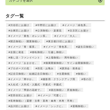
タグ一覧
渋谷区にお届け
中野区にお届け
イメージ「緑色系」
台東区にお届け
公演御祝い・楽屋花
文京区にお届け
イメージ「黄色・オレンジ系」
イメージ「大人」
開店御祝い・開業御祝い
東京都23区にお届け
イメージ「青・紫系」
イメージ「青色系」
誕生日御祝い
全国に発送
移転御祝い・引越し御祝い
推し活・ファンイベント
上場御祝い・周年御祝い
イメージ「おまかせ」
個展開催御祝い・サイン会開催御祝い
プロポーズの花
供花・お悔み
講演会・発表会
記念日御祝い・結婚記念日御祝い
当選御祝
御祝い
イメージ「華やか」
撮影用・クランクアップ用
母の日
入社式・入学式・入園式・卒業式・卒園式
イメージ「季節の花材で」
就任御祝い・昇進御祝い
世田谷区にお届け
イメージ「可愛く」
長寿御祝い（還暦・古希・喜寿・傘寿・米寿・卒寿）
品川区にお届け
イメージ「シックに」
退職御祝い