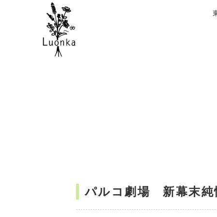
パルコ劇場 新幕末純