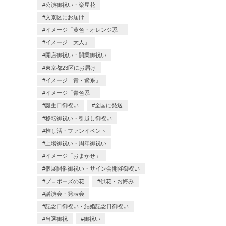
公演御祝い・楽屋花
文京区にお届け
イメージ「黄色・オレンジ系」
イメージ「大人」
開店御祝い・開業御祝い
東京都23区にお届け
イメージ「青・紫系」
イメージ「青色系」
誕生日御祝い
全国に発送
移転御祝い・引越し御祝い
推し活・ファンイベント
上場御祝い・周年御祝い
イメージ「おまかせ」
個展開催御祝い・サイン会開催御祝い
プロポーズの花
供花・お悔み
講演会・発表会
記念日御祝い・結婚記念日御祝い
当選御祝
御祝い