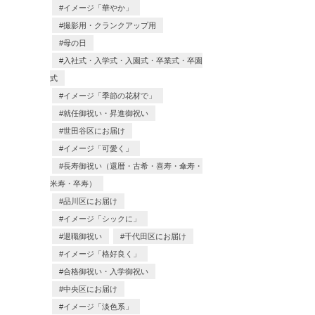
イメージ「華やか」
撮影用・クランクアップ用
母の日
入社式・入学式・入園式・卒業式・卒園
式
イメージ「季節の花材で」
就任御祝い・昇進御祝い
世田谷区にお届け
イメージ「可愛く」
長寿御祝い（還暦・古希・喜寿・傘寿・
米寿・卒寿）
品川区にお届け
イメージ「シックに」
退職御祝い
千代田区にお届け
イメージ「格好良く」
合格御祝い・入学御祝い
中央区にお届け
イメージ「淡色系」