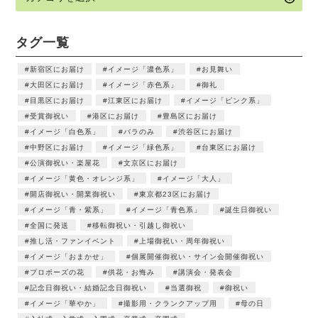
タグ一覧
新宿区にお届け
イメージ「濃色系」
お見舞い
大田区にお届け
イメージ「赤色系」
御礼
目黒区にお届け
江東区にお届け
イメージ「ピンク系」
受賞御祝い
港区にお届け
豊島区にお届け
イメージ「白色系」
バラのみ
渋谷区にお届け
中野区にお届け
イメージ「緑色系」
台東区にお届け
公演御祝い・楽屋花
文京区にお届け
イメージ「黄色・オレンジ系」
イメージ「大人」
開店御祝い・開業御祝い
東京都23区にお届け
イメージ「青・紫系」
イメージ「青色系」
誕生日御祝い
全国に発送
移転御祝い・引越し御祝い
推し活・ファンイベント
上場御祝い・周年御祝い
イメージ「おまかせ」
個展開催御祝い・サイン会開催御祝い
プロポーズの花
供花・お悔み
講演会・発表会
記念日御祝い・結婚記念日御祝い
当選御祝
御祝い
イメージ「華やか」
撮影用・クランクアップ用
母の日