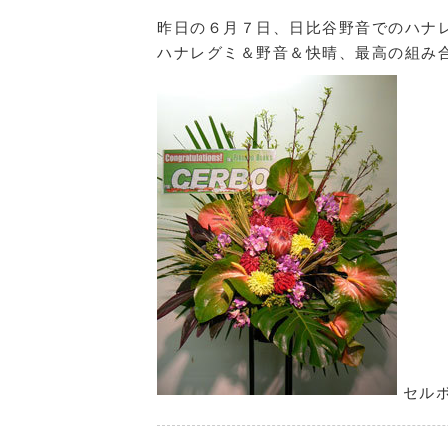
昨日の６月７日、日比谷野音でのハナ
ハナレグミ＆野音＆快晴、最高の組み
セルボ