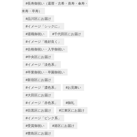
長寿御祝い（還暦・古希・喜寿・傘寿・
米寿・卒寿）
品川区にお届け
イメージ「シックに」
退職御祝い
千代田区にお届け
イメージ「格好良く」
合格御祝い・入学御祝い
中央区にお届け
イメージ「淡色系」
卒業御祝い・卒園御祝い
新宿区にお届け
イメージ「濃色系」
お見舞い
大田区にお届け
イメージ「赤色系」
御礼
目黒区にお届け
江東区にお届け
イメージ「ピンク系」
受賞御祝い
港区にお届け
豊島区にお届け