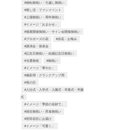
移転御祝い・引越し御祝い
推し活・ファンイベント
上場御祝い・周年御祝い
イメージ「おまかせ」
個展開催御祝い・サイン会開催御祝い
プロポーズの花
供花・お悔み
講演会・発表会
記念日御祝い・結婚記念日御祝い
当選御祝
御祝い
イメージ「華やか」
撮影用・クランクアップ用
母の日
入社式・入学式・入園式・卒業式・卒園
式
イメージ「季節の花材で」
就任御祝い・昇進御祝い
世田谷区にお届け
イメージ「可愛く」