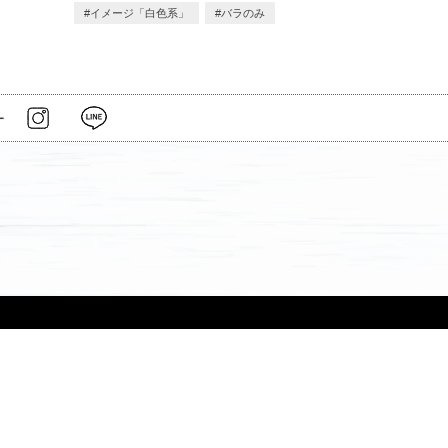
イメージ「白色系」
バラのみ
ー