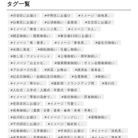
タグ一覧
渋谷区にお届け
中野区にお届け
イメージ「緑色系」
台東区にお届け
公演御祝い・楽屋花
文京区にお届け
イメージ「黄色・オレンジ系」
イメージ「大人」
開店御祝い・開業御祝い
東京都23区にお届け
イメージ「青・紫系」
イメージ「青色系」
誕生日御祝い
全国に発送
移転御祝い・引越し御祝い
推し活・ファンイベント
上場御祝い・周年御祝い
イメージ「おまかせ」
個展開催御祝い・サイン会開催御祝い
プロポーズの花
供花・お悔み
講演会・発表会
記念日御祝い・結婚記念日御祝い
当選御祝
御祝い
イメージ「華やか」
撮影用・クランクアップ用
母の日
入社式・入学式・入園式・卒業式・卒園式
イメージ「季節の花材で」
就任御祝い・昇進御祝い
世田谷区にお届け
イメージ「可愛く」
長寿御祝い（還暦・古希・喜寿・傘寿・米寿・卒寿）
品川区にお届け
イメージ「シックに」
退職御祝い
千代田区にお届け
イメージ「格好良く」
合格御祝い・入学御祝い
中央区にお届け
イメージ「淡色系」
卒業御祝い・卒園御祝い
新宿区にお届け
イメージ「濃色系」