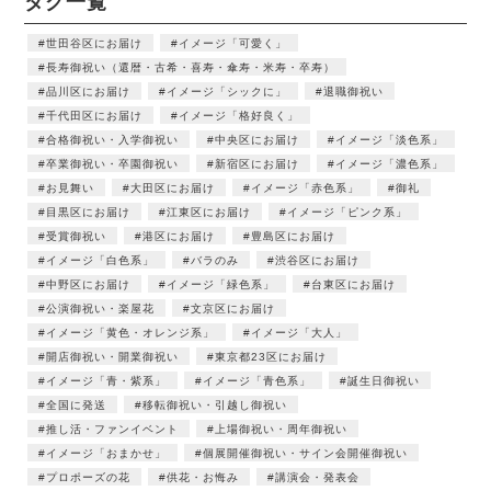
タグ一覧
世田谷区にお届け
イメージ「可愛く」
長寿御祝い（還暦・古希・喜寿・傘寿・米寿・卒寿）
品川区にお届け
イメージ「シックに」
退職御祝い
千代田区にお届け
イメージ「格好良く」
合格御祝い・入学御祝い
中央区にお届け
イメージ「淡色系」
卒業御祝い・卒園御祝い
新宿区にお届け
イメージ「濃色系」
お見舞い
大田区にお届け
イメージ「赤色系」
御礼
目黒区にお届け
江東区にお届け
イメージ「ピンク系」
受賞御祝い
港区にお届け
豊島区にお届け
イメージ「白色系」
バラのみ
渋谷区にお届け
中野区にお届け
イメージ「緑色系」
台東区にお届け
公演御祝い・楽屋花
文京区にお届け
イメージ「黄色・オレンジ系」
イメージ「大人」
開店御祝い・開業御祝い
東京都23区にお届け
イメージ「青・紫系」
イメージ「青色系」
誕生日御祝い
全国に発送
移転御祝い・引越し御祝い
推し活・ファンイベント
上場御祝い・周年御祝い
イメージ「おまかせ」
個展開催御祝い・サイン会開催御祝い
プロポーズの花
供花・お悔み
講演会・発表会