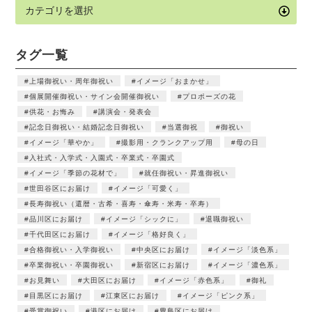
タグ一覧
上場御祝い・周年御祝い
イメージ「おまかせ」
個展開催御祝い・サイン会開催御祝い
プロポーズの花
供花・お悔み
講演会・発表会
記念日御祝い・結婚記念日御祝い
当選御祝
御祝い
イメージ「華やか」
撮影用・クランクアップ用
母の日
入社式・入学式・入園式・卒業式・卒園式
イメージ「季節の花材で」
就任御祝い・昇進御祝い
世田谷区にお届け
イメージ「可愛く」
長寿御祝い（還暦・古希・喜寿・傘寿・米寿・卒寿）
品川区にお届け
イメージ「シックに」
退職御祝い
千代田区にお届け
イメージ「格好良く」
合格御祝い・入学御祝い
中央区にお届け
イメージ「淡色系」
卒業御祝い・卒園御祝い
新宿区にお届け
イメージ「濃色系」
お見舞い
大田区にお届け
イメージ「赤色系」
御礼
目黒区にお届け
江東区にお届け
イメージ「ピンク系」
受賞御祝い
港区にお届け
豊島区にお届け