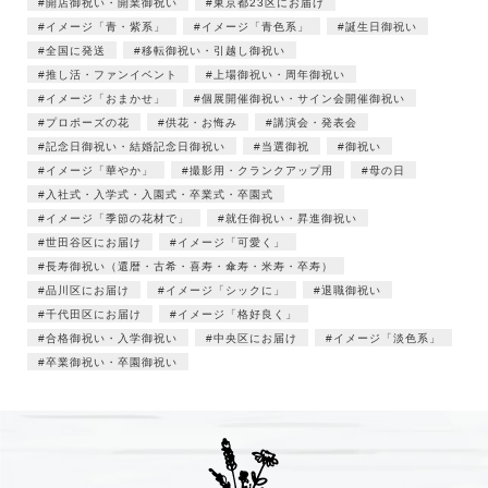
開店御祝い・開業御祝い
東京都23区にお届け
イメージ「青・紫系」
イメージ「青色系」
誕生日御祝い
全国に発送
移転御祝い・引越し御祝い
推し活・ファンイベント
上場御祝い・周年御祝い
イメージ「おまかせ」
個展開催御祝い・サイン会開催御祝い
プロポーズの花
供花・お悔み
講演会・発表会
記念日御祝い・結婚記念日御祝い
当選御祝
御祝い
イメージ「華やか」
撮影用・クランクアップ用
母の日
入社式・入学式・入園式・卒業式・卒園式
イメージ「季節の花材で」
就任御祝い・昇進御祝い
世田谷区にお届け
イメージ「可愛く」
長寿御祝い（還暦・古希・喜寿・傘寿・米寿・卒寿）
品川区にお届け
イメージ「シックに」
退職御祝い
千代田区にお届け
イメージ「格好良く」
合格御祝い・入学御祝い
中央区にお届け
イメージ「淡色系」
卒業御祝い・卒園御祝い