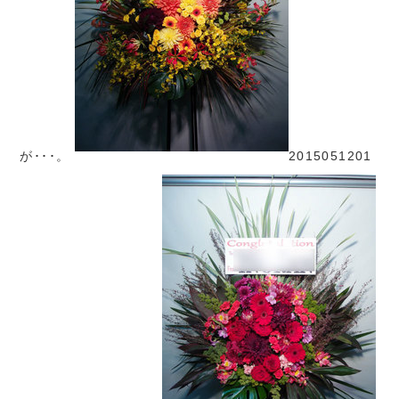
が･･･。
2015051201