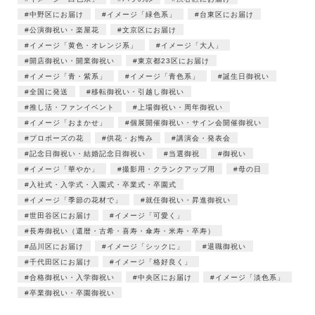
中野区にお届け
イメージ「緑色系」
台東区にお届け
公演御祝い・楽屋花
文京区にお届け
イメージ「黄色・オレンジ系」
イメージ「大人」
開店御祝い・開業御祝い
東京都23区にお届け
イメージ「青・紫系」
イメージ「青色系」
誕生日御祝い
全国に発送
移転御祝い・引越し御祝い
推し活・ファンイベント
上場御祝い・周年御祝い
イメージ「おまかせ」
個展開催御祝い・サイン会開催御祝い
プロポーズの花
供花・お悔み
講演会・発表会
記念日御祝い・結婚記念日御祝い
当選御祝
御祝い
イメージ「華やか」
撮影用・クランクアップ用
母の日
入社式・入学式・入園式・卒業式・卒園式
イメージ「季節の花材で」
就任御祝い・昇進御祝い
世田谷区にお届け
イメージ「可愛く」
長寿御祝い（還暦・古希・喜寿・傘寿・米寿・卒寿）
品川区にお届け
イメージ「シックに」
退職御祝い
千代田区にお届け
イメージ「格好良く」
合格御祝い・入学御祝い
中央区にお届け
イメージ「淡色系」
卒業御祝い・卒園御祝い