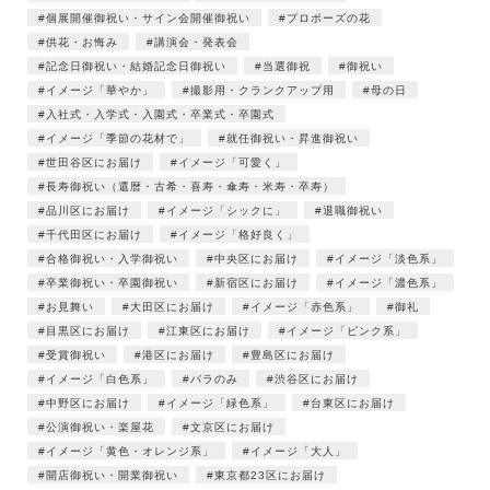
個展開催御祝い・サイン会開催御祝い
プロポーズの花
供花・お悔み
講演会・発表会
記念日御祝い・結婚記念日御祝い
当選御祝
御祝い
イメージ「華やか」
撮影用・クランクアップ用
母の日
入社式・入学式・入園式・卒業式・卒園式
イメージ「季節の花材で」
就任御祝い・昇進御祝い
世田谷区にお届け
イメージ「可愛く」
長寿御祝い（還暦・古希・喜寿・傘寿・米寿・卒寿）
品川区にお届け
イメージ「シックに」
退職御祝い
千代田区にお届け
イメージ「格好良く」
合格御祝い・入学御祝い
中央区にお届け
イメージ「淡色系」
卒業御祝い・卒園御祝い
新宿区にお届け
イメージ「濃色系」
お見舞い
大田区にお届け
イメージ「赤色系」
御礼
目黒区にお届け
江東区にお届け
イメージ「ピンク系」
受賞御祝い
港区にお届け
豊島区にお届け
イメージ「白色系」
バラのみ
渋谷区にお届け
中野区にお届け
イメージ「緑色系」
台東区にお届け
公演御祝い・楽屋花
文京区にお届け
イメージ「黄色・オレンジ系」
イメージ「大人」
開店御祝い・開業御祝い
東京都23区にお届け