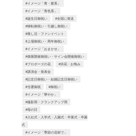
イメージ「青・紫系」
イメージ「青色系」
誕生日御祝い
全国に発送
移転御祝い・引越し御祝い
推し活・ファンイベント
上場御祝い・周年御祝い
イメージ「おまかせ」
個展開催御祝い・サイン会開催御祝い
プロポーズの花
供花・お悔み
講演会・発表会
記念日御祝い・結婚記念日御祝い
当選御祝
御祝い
イメージ「華やか」
撮影用・クランクアップ用
母の日
入社式・入学式・入園式・卒業式・卒園
式
イメージ「季節の花材で」