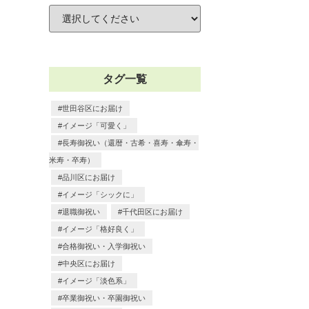
タグ一覧
世田谷区にお届け
イメージ「可愛く」
長寿御祝い（還暦・古希・喜寿・傘寿・
米寿・卒寿）
品川区にお届け
イメージ「シックに」
退職御祝い
千代田区にお届け
イメージ「格好良く」
合格御祝い・入学御祝い
中央区にお届け
イメージ「淡色系」
卒業御祝い・卒園御祝い