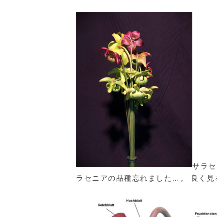
サラセニ
ラセニアの品種忘れました…。 良く見