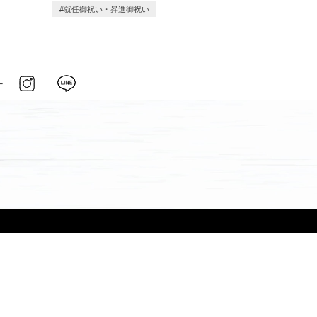
就任御祝い・昇進御祝い
ー