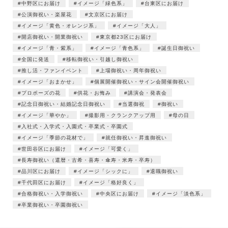
中野区にお届け
イメージ「緑色系」
台東区にお届け
公演御祝い・楽屋花
文京区にお届け
イメージ「黄色・オレンジ系」
イメージ「大人」
開店御祝い・開業御祝い
東京都23区にお届け
イメージ「青・紫系」
イメージ「青色系」
誕生日御祝い
全国に発送
移転御祝い・引越し御祝い
推し活・ファンイベント
上場御祝い・周年御祝い
イメージ「おまかせ」
個展開催御祝い・サイン会開催御祝い
プロポーズの花
供花・お悔み
講演会・発表会
記念日御祝い・結婚記念日御祝い
当選御祝
御祝い
イメージ「華やか」
撮影用・クランクアップ用
母の日
入社式・入学式・入園式・卒業式・卒園式
イメージ「季節の花材で」
就任御祝い・昇進御祝い
世田谷区にお届け
イメージ「可愛く」
長寿御祝い（還暦・古希・喜寿・傘寿・米寿・卒寿）
品川区にお届け
イメージ「シックに」
退職御祝い
千代田区にお届け
イメージ「格好良く」
合格御祝い・入学御祝い
中央区にお届け
イメージ「淡色系」
卒業御祝い・卒園御祝い