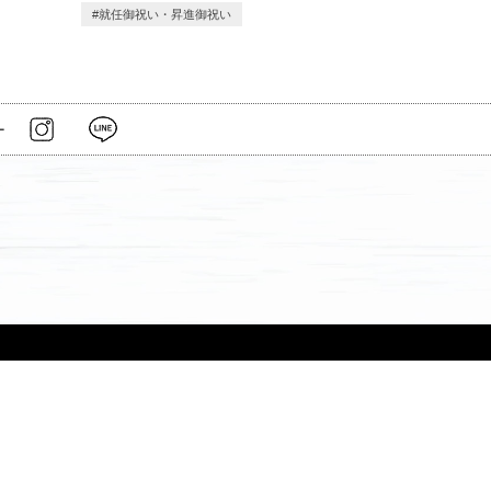
就任御祝い・昇進御祝い
ー