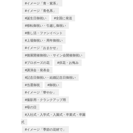
イメージ「青・紫系」
イメージ「青色系」
誕生日御祝い
全国に発送
移転御祝い・引越し御祝い
推し活・ファンイベント
上場御祝い・周年御祝い
イメージ「おまかせ」
個展開催御祝い・サイン会開催御祝い
プロポーズの花
供花・お悔み
講演会・発表会
記念日御祝い・結婚記念日御祝い
当選御祝
御祝い
イメージ「華やか」
撮影用・クランクアップ用
母の日
入社式・入学式・入園式・卒業式・卒園
式
イメージ「季節の花材で」