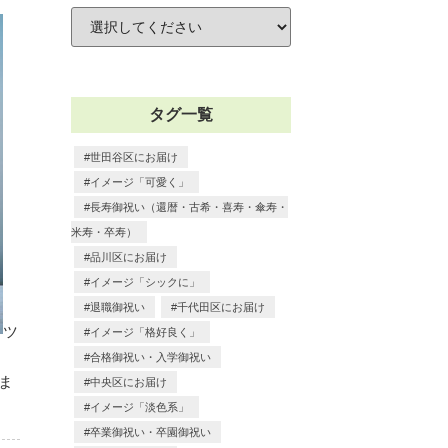
タグ一覧
世田谷区にお届け
イメージ「可愛く」
長寿御祝い（還暦・古希・喜寿・傘寿・
米寿・卒寿）
品川区にお届け
イメージ「シックに」
退職御祝い
千代田区にお届け
ツ
イメージ「格好良く」
リ
合格御祝い・入学御祝い
ま
中央区にお届け
イメージ「淡色系」
卒業御祝い・卒園御祝い