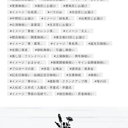
受賞御祝い
港区にお届け
豊島区にお届け
イメージ「白色系」
バラのみ
渋谷区にお届け
中野区にお届け
イメージ「緑色系」
台東区にお届け
公演御祝い・楽屋花
文京区にお届け
イメージ「黄色・オレンジ系」
イメージ「大人」
開店御祝い・開業御祝い
東京都23区にお届け
イメージ「青・紫系」
イメージ「青色系」
誕生日御祝い
全国に発送
移転御祝い・引越し御祝い
推し活・ファンイベント
上場御祝い・周年御祝い
イメージ「おまかせ」
個展開催御祝い・サイン会開催御祝い
プロポーズの花
供花・お悔み
講演会・発表会
記念日御祝い・結婚記念日御祝い
当選御祝
御祝い
イメージ「華やか」
撮影用・クランクアップ用
母の日
入社式・入学式・入園式・卒業式・卒園式
イメージ「季節の花材で」
就任御祝い・昇進御祝い