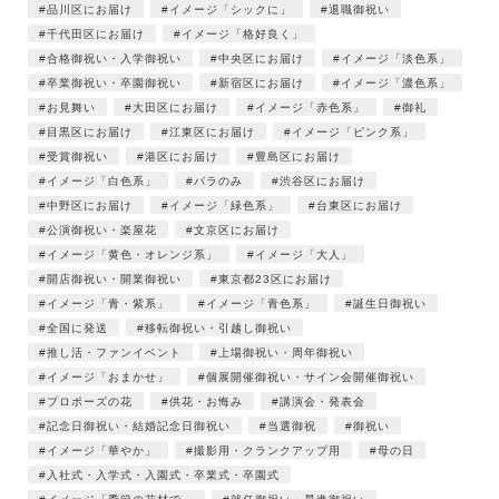
品川区にお届け
イメージ「シックに」
退職御祝い
千代田区にお届け
イメージ「格好良く」
合格御祝い・入学御祝い
中央区にお届け
イメージ「淡色系」
卒業御祝い・卒園御祝い
新宿区にお届け
イメージ「濃色系」
お見舞い
大田区にお届け
イメージ「赤色系」
御礼
目黒区にお届け
江東区にお届け
イメージ「ピンク系」
受賞御祝い
港区にお届け
豊島区にお届け
イメージ「白色系」
バラのみ
渋谷区にお届け
中野区にお届け
イメージ「緑色系」
台東区にお届け
公演御祝い・楽屋花
文京区にお届け
イメージ「黄色・オレンジ系」
イメージ「大人」
開店御祝い・開業御祝い
東京都23区にお届け
イメージ「青・紫系」
イメージ「青色系」
誕生日御祝い
全国に発送
移転御祝い・引越し御祝い
推し活・ファンイベント
上場御祝い・周年御祝い
イメージ「おまかせ」
個展開催御祝い・サイン会開催御祝い
プロポーズの花
供花・お悔み
講演会・発表会
記念日御祝い・結婚記念日御祝い
当選御祝
御祝い
イメージ「華やか」
撮影用・クランクアップ用
母の日
入社式・入学式・入園式・卒業式・卒園式