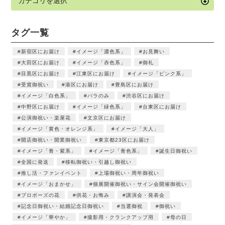
タグ一覧
新宿区にお届け
イメージ「濃色系」
お見舞い
大田区にお届け
イメージ「赤色系」
御礼
目黒区にお届け
江東区にお届け
イメージ「ピンク系」
受賞御祝い
港区にお届け
豊島区にお届け
イメージ「白色系」
バラのみ
渋谷区にお届け
中野区にお届け
イメージ「緑色系」
台東区にお届け
公演御祝い・楽屋花
文京区にお届け
イメージ「黄色・オレンジ系」
イメージ「大人」
開店御祝い・開業御祝い
東京都23区にお届け
イメージ「青・紫系」
イメージ「青色系」
誕生日御祝い
全国に発送
移転御祝い・引越し御祝い
推し活・ファンイベント
上場御祝い・周年御祝い
イメージ「おまかせ」
個展開催御祝い・サイン会開催御祝い
プロポーズの花
供花・お悔み
講演会・発表会
記念日御祝い・結婚記念日御祝い
当選御祝
御祝い
イメージ「華やか」
撮影用・クランクアップ用
母の日